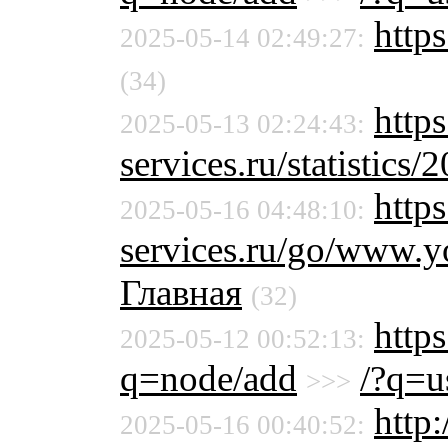
https
2025-05-14 02:49:27:
(34)
http
2025-05-13 02:24:43:
services.ru/statistics/
https
2025-05-16 04:48:10:
services.ru/go/www
Главная
(32)
https
2025-05-12 00:52:13:
q=node/add
/?q=u
>>>
http
2025-05-16 00:40:52: