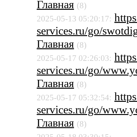
Главная
(8)
https
2025-05-13 05:20:17:
services.ru/go/swotdi
Главная
(8)
https
2025-05-17 02:26:03:
services.ru/go/www
Главная
(8)
https
2025-05-17 05:32:54:
services.ru/go/www
Главная
(8)