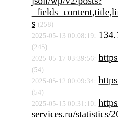
json/wp/v2/posts?
_fields=content,title
s
(258)
134.
2025-05-13 00:08:19:
(245)
https
2025-05-17 03:39:56:
(54)
https
2025-05-12 00:09:34:
(54)
https
2025-05-15 00:31:10:
services.ru/statistics/