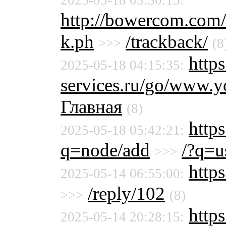
2025-05-18 03:30:15:
http://bowercom.com/
k.ph
/trackback/
>>>
(8
https
2025-05-18 04:15:35:
services.ru/go/www
Главная
(8)
http
2025-05-18 05:42:21:
q=node/add
/?q=u
>>>
https
2025-05-14 06:55:00:
/reply/102
>>>
(8)
http
2025-05-14 20:28:15: