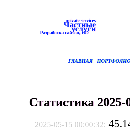
private services
Частные
услуги
Разработка сайтов, ПО
ГЛАВНАЯ
ПОРТФОЛИ
Статистика 2025-0
45.1
2025-05-15 00:00:32: