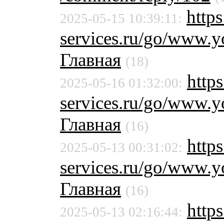
https
2025-05-15 10:39:11:
services.ru/go/www
Главная
(18)
https
2025-05-16 01:32:00:
services.ru/go/www
Главная
(16)
https
2025-05-13 00:31:02:
services.ru/go/www
Главная
(16)
https
2025-05-13 02:16:44: