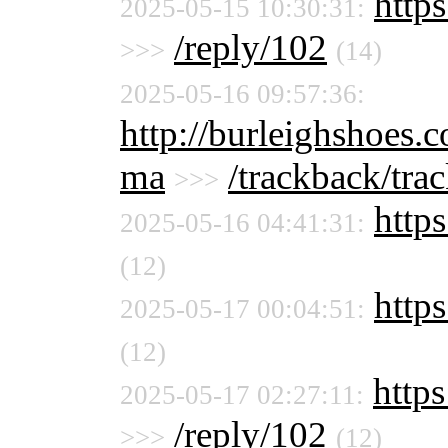
https
2025-05-15 10:30:31:
/reply/102
>>>
(14)
2025-05-16 09:57:36:
http://burleighshoes.
ma
/trackback/tra
>>>
https
2025-05-16 04:41:31:
(12)
https
2025-05-17 00:04:51:
(12)
https
2025-05-17 02:27:11:
/reply/102
>>>
(12)