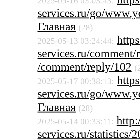
2025-05-16 03:03:43:
services.ru/go/www
Главная
(28)
http
2025-05-13 03:24:44:
services.ru/comment/
/comment/reply/102
(
https
2025-05-17 00:38:13:
services.ru/go/www
Главная
(28)
http
2025-05-14 00:33:11:
services.ru/statistics/