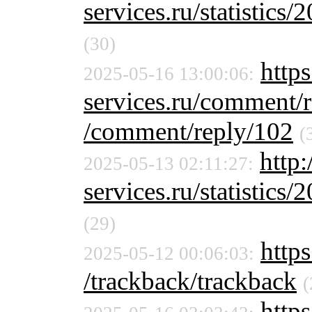
services.ru/statistics/
(30)
https
2025-05-16 13:00:06:
services.ru/comment/
/comment/reply/102
(
http
2025-05-13 02:11:27:
services.ru/statistics/
(29)
https
2025-05-12 00:06:03:
/trackback/trackback
(
https