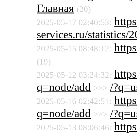
Главная
(20)
http
2025-05-17 02:40:53:
services.ru/statistics/
https
2025-05-15 08:48:12:
(19)
http
2025-05-12 03:24:32:
q=node/add
/?q=u
>>>
https
2025-05-16 02:42:51:
q=node/add
/?q=u
>>>
https
2025-05-13 08:06:46: