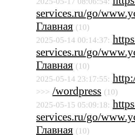
https
2025-05-17 08:06:54:
services.ru/go/www
Главная
(10)
https
2025-05-14 00:14:37:
services.ru/go/www
Главная
(10)
http:
2025-05-14 23:17:55:
/wordpress
>>>
(10)
https
2025-05-15 05:09:18:
services.ru/go/www
Главная
(10)