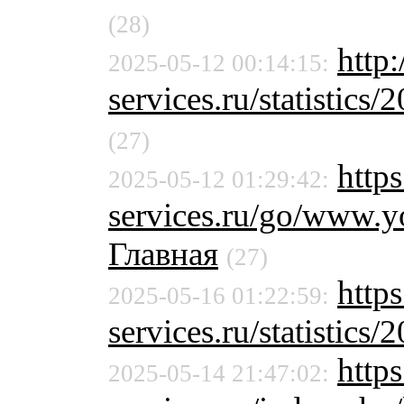
(28)
http
2025-05-12 00:14:15:
services.ru/statistics/
(27)
https
2025-05-12 01:29:42:
services.ru/go/www
Главная
(27)
http
2025-05-16 01:22:59:
services.ru/statistics/
http
2025-05-14 21:47:02: