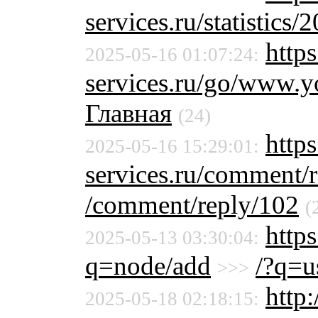
services.ru/statistics/
https
2025-05-16 01:07:24:
services.ru/go/www
Главная
(24)
http
2025-05-16 15:29:01:
services.ru/comment/
/comment/reply/102
(
http
2025-05-13 03:30:04:
q=node/add
/?q=u
>>>
http
2025-05-18 02:18:15: