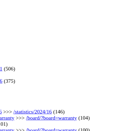
/1
(506)
16
(375)
6
>>>
/statistics/2024/16
(146)
arranty
>>>
/board/?board=warranty
(104)
101)
arranty
>>>
/board/?board=warranty
(100)