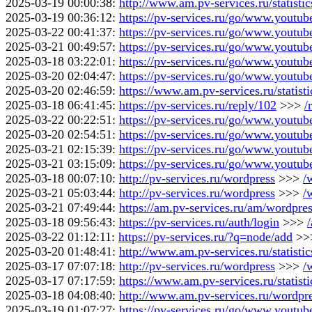
2025-03-19 00:00:38:
http://www.am.pv-services.ru/statisti
2025-03-19 00:36:12:
https://pv-services.ru/go/www.you
2025-03-22 00:41:37:
https://pv-services.ru/go/www.you
2025-03-21 00:49:57:
https://pv-services.ru/go/www.you
2025-03-18 03:22:01:
https://pv-services.ru/go/www.you
2025-03-20 02:04:47:
https://pv-services.ru/go/www.you
2025-03-20 02:46:59:
https://www.am.pv-services.ru/statist
2025-03-18 06:41:45:
https://pv-services.ru/reply/102
>>>
/
2025-03-22 00:22:51:
https://pv-services.ru/go/www.you
2025-03-20 02:54:51:
https://pv-services.ru/go/www.you
2025-03-21 02:15:39:
https://pv-services.ru/go/www.you
2025-03-21 03:15:09:
https://pv-services.ru/go/www.you
2025-03-18 00:07:10:
http://pv-services.ru/wordpress
>>>
/
2025-03-21 05:03:44:
http://pv-services.ru/wordpress
>>>
/
2025-03-21 07:49:44:
https://am.pv-services.ru/am/wordpre
2025-03-18 09:56:43:
https://pv-services.ru/auth/login
>>>
2025-03-22 01:12:11:
https://pv-services.ru/?q=node/add
>>
2025-03-20 01:48:41:
http://www.am.pv-services.ru/statisti
2025-03-17 07:07:18:
http://pv-services.ru/wordpress
>>>
/
2025-03-17 07:17:59:
https://www.am.pv-services.ru/statist
2025-03-18 04:08:40:
http://www.am.pv-services.ru/wordpr
2025-03-19 01:07:27:
https://pv-services.ru/go/www.you