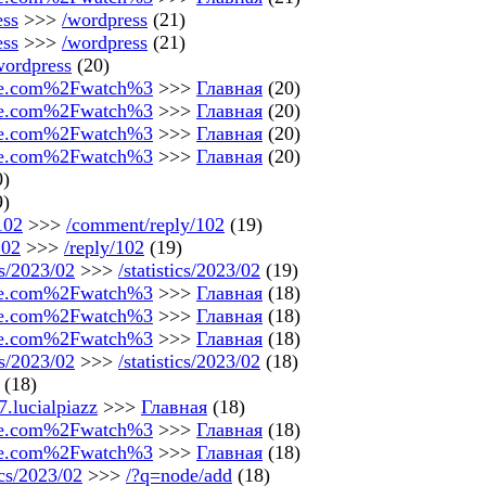
ess
>>>
/wordpress
(21)
ess
>>>
/wordpress
(21)
wordpress
(20)
tube.com%2Fwatch%3
>>>
Главная
(20)
tube.com%2Fwatch%3
>>>
Главная
(20)
tube.com%2Fwatch%3
>>>
Главная
(20)
tube.com%2Fwatch%3
>>>
Главная
(20)
0)
9)
102
>>>
/comment/reply/102
(19)
102
>>>
/reply/102
(19)
cs/2023/02
>>>
/statistics/2023/02
(19)
tube.com%2Fwatch%3
>>>
Главная
(18)
tube.com%2Fwatch%3
>>>
Главная
(18)
tube.com%2Fwatch%3
>>>
Главная
(18)
cs/2023/02
>>>
/statistics/2023/02
(18)
(18)
7.lucialpiazz
>>>
Главная
(18)
tube.com%2Fwatch%3
>>>
Главная
(18)
tube.com%2Fwatch%3
>>>
Главная
(18)
ics/2023/02
>>>
/?q=node/add
(18)